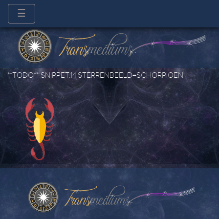
☰
**TODO** SNIPPET:14|STERRENBEELD=SCHORPIOEN