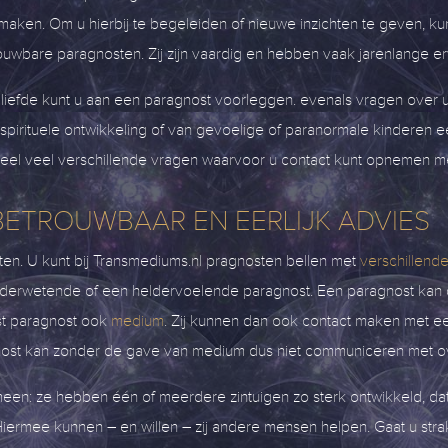
aken. Om u hierbij te begeleiden of nieuwe inzichten te geven, kun
wbare paragnosten. Zij zijn vaardig en hebben vaak jarenlange er
 liefde kunt u aan een paragnost voorleggen. evenals vragen over u
irituele ontwikkeling of van gevoelige of paranormale kinderen een p
heel veel verschillende vragen waarvoor u contact kunt opnemen m
BETROUWBAAR EN EERLIJK ADVIES
en. U kunt bij Transmediums.nl pragnosten bellen met
verschillend
lderwetende of een heldervoelende paragnost. Een paragnost kan 
st paragnost ook
medium
. Zij kunnen dan ook contact maken met e
agnost kan zonder de gave van medium dus niet communiceren met o
en: ze hebben één of meerdere zintuigen zo sterk ontwikkeld, da
. Hiermee kunnen – en willen – zij andere mensen helpen. Gaat u str