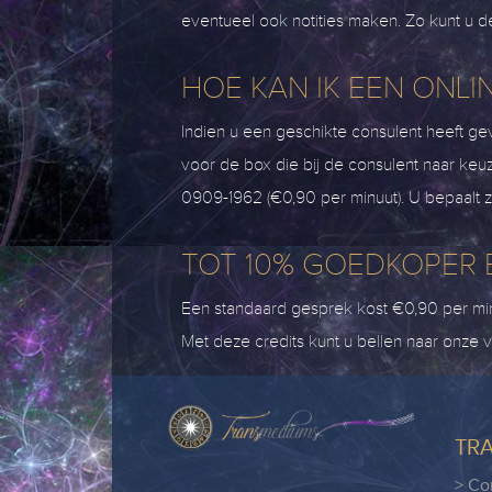
eventueel ook notities maken. Zo kunt u de
HOE KAN IK EEN ONL
Indien u een geschikte consulent heeft g
voor de box die bij de consulent naar keuz
0909-1962 (€0,90 per minuut). U bepaalt z
TOT 10% GOEDKOPER 
Een standaard gesprek kost €0,90 per mi
Met deze credits kunt u bellen naar onze va
TR
> Co