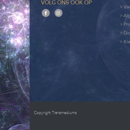
VOLG ONS OOK OP
> Va
> Al
> Pr
> Di
> Kl
Copyright Transmediums