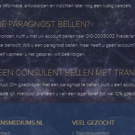
 informatie, antwoorden en inzichten later nog een rustig nalezen.
INE PARAGNOST BELLEN?
evonden, kunt u met uw account bellen naar 010-2005002 (Nederland
e behoort. Wilt u een paragnost bellen, maar heeft u geen account? 
elf wanneer u het gesprek wilt beëindigen.
EEN CONSULENT BELLEN MET TRA
nuut. Om goedkoper met een paragnost te bellen, kunt u een acco
ste lijn. Hierdoor profiteert u van een lager tarief (tot wel 10% goed
ANSMEDIUMS.NL
VEEL GEZOCHT
ntact
> Topconsulenten