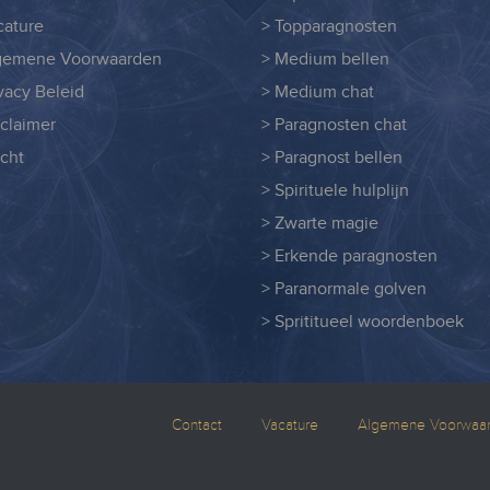
cature
> Topparagnosten
gemene Voorwaarden
> Medium bellen
ivacy Beleid
> Medium chat
sclaimer
> Paragnosten chat
acht
> Paragnost bellen
> Spirituele hulplijn
> Zwarte magie
> Erkende paragnosten
> Paranormale golven
> Sprititueel woordenboek
Contact
Vacature
Algemene Voorwaa