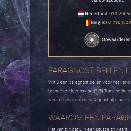
Via uw account:
Nederland:
010-2005
België:
02 2904509
Opwaarderen
PARAGNOST BELLEN |
Wilt u een paragnost bellen voor het verkr
brandende levensvraag? Bij Transmediums.n
weet u zeker dat de paragnost bij u past e
WAAROM EEN PARAGN
Het kan zijn dat u in een situatie zit waar