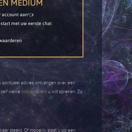
EEN MEDIUM
w account aan👈
start met uw eerste chat
waarderen
 u spiritueel advies ontvangen over een
 zelf welke
topconsulent
u wilt spreken. Zo
lkaar steekt. Of mogelijk staat u op een