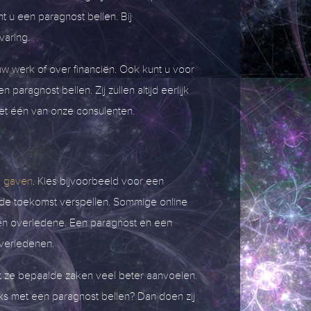
t u een paragnost bellen. Bij
varing.
w werk of over financiën. Ook kunt u voor
aragnost bellen. Zij zullen altijd eerlijk
et één van onze consulenten.
e gaven
. Kies bijvoorbeeld voor een
de toekomst verspellen. Sommige online
en overledene. Een paragnost en een
verledenen.
t ze bepaalde zaken veel beter aanvoelen.
aks met een paragnost bellen? Dan doen zij