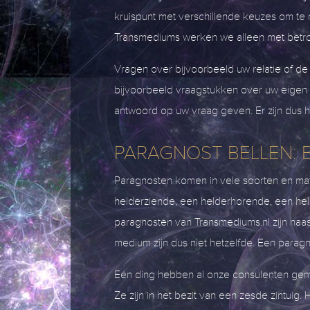
kruispunt met verschillende keuzes om te m
Transmediums werken we alleen met betrou
Vragen over bijvoorbeeld uw relatie of de
bijvoorbeeld vraagstukken over uw eigen sp
antwoord op uw vraag geven. Er zijn dus 
PARAGNOST BELLEN: 
Paragnosten komen in vele soorten en mat
helderziende, een helderhorende, een he
paragnosten van Transmediums.nl zijn naa
medium zijn dus niet hetzelfde. Een par
Eén ding hebben al onze consulenten geme
Ze zijn in het bezit van een zesde zintuig