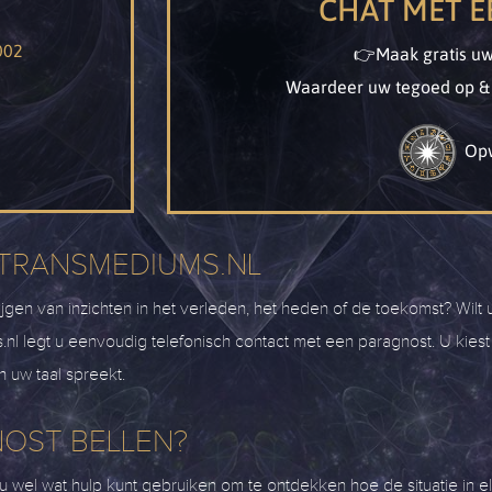
CHAT MET 
002
👉Maak gratis u
Waardeer uw tegoed op & 
Op
 TRANSMEDIUMS.NL
ijgen van inzichten in het verleden, het heden of de toekomst? Wilt
l legt u eenvoudig telefonisch contact met een paragnost. U kiest
n uw taal spreekt.
OST BELLEN?
bij u wel wat hulp kunt gebruiken om te ontdekken hoe de situatie in e