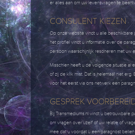
er alles aan om uw levensvragen te bean
CONSULENT KIEZEN
Op onze website vindt u alle beschikbare pa
het profiel vindt u informatie over de para
persoon waarschijnlijk resoneren met uw ene
Misschien heeft u de volgende situatie al 
of zij de klik mist. Dat is helemaal niet e
voor het eerst via ons netwerk een paragno
GESPREK VOORBEREI
Bij Transmediums.nl vindt u betrouwbare pa
om vragen over uzelf of uw relatie of vra
mee dat u voordat u een paragnost bellen g