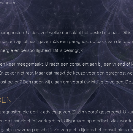
twoorden.
ragnosten. U kiest zelf welke consulent het beste bij u past. Dit is 
gnost en zijn of haar gaven. Als een paragnost op basis van de foto 
rgie en persoonlijkheid. Dit is belangrijk.
een keer meegemaakt. U raadt een consulent aan bij een vriend of ken
rg. En zeker niet raar. Maar dat maakt de keuze voor een paragnost we
st bellen? Dan raden wij u aan om vooral uw intuïtie te volgen. Deze
DEN
ragnosten die eerlijk advies geven. Zij zijn vooraf gescreend. U ku
gen op financieel- of werkgebied. Uitspraken op medisch vlak worde
aat, u uw vraag opschrijft. Zo vergeet u tijdens het consult niets 