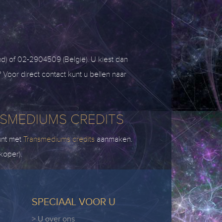
) of 02-2904509 (België). U kiest dan
Voor direct contact kunt u bellen naar
NSMEDIUMS CREDITS
unt met
Transmediums credits
aanmaken.
koper).
SPECIAAL VOOR U
> U over ons