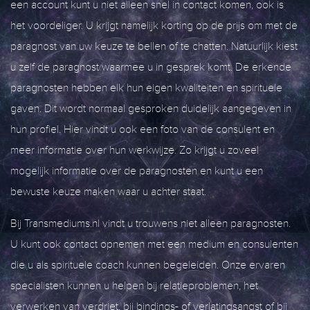
een account kunt u niet alleen snel in contact komen, ook is
het voordeliger. U krijgt namelijk korting op de prijs om met de
paragnost van uw keuze te bellen of te chatten. Natuurlijk kiest
u zelf de paragnost waarmee u in gesprek komt. De erkende
paragnosten hebben elk hun eigen kwaliteiten en spirituele
gaven. Dit wordt normaal gesproken duidelijk aangegeven in
hun profiel. Hier vindt u ook een foto van de consulent en
meer informatie over hun werkwijze. Zo krijgt u zoveel
mogelijk informatie over de paragnosten en kunt u een
bewuste keuze maken waar u achter staat.
Bij Transmediums.nl vindt u trouwens niet alleen paragnosten.
U kunt ook contact opnemen met een medium en consulenten
die u als spirituele coach kunnen begeleiden. Onze ervaren
specialisten kunnen u helpen bij relatieproblemen, het
verwerken van verdriet, bij bindings- of verlatingsangst of bij