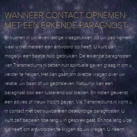
WANNEER CONTACT OPNEMEN
MET EEN ERKENDE PARAGNOST
Er kunnen in uw leven lastige vraagstukken op uw pad komen
waar u niet meteen een antwoord op heeft. U kunt dan
mogelijk een beetje hulp gebruiken. De erkende paragnosten
van Transmediums.nl zetten hun spirituele gaven graag in om u
verder te helpen. Het kan gaan om directe vragen over uw
relatie, uw baan of uw gezinsleven. Natuurlijk kan een
paragnost ook een luisterend oor bieden. En indien gewenst
een advies of nieuw inzicht geven. Via Transmediums.nl komt u
in contact met betrouwbare en deskundige paragnosten. U
kunt zelf bepalen hoe lang u in gesprek gaat. En hoe lang u de
tijd heeft om antwoorden te krijgen op uw vragen. U neemt