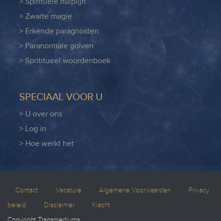
> Spirituele hulplijn
> Zwarte magie
> Erkende paragnosten
> Paranormale golven
> Sprititueel woordenboek
SPECIAAL VOOR U
> U over ons
> Log in
> Hoe werkt het
Contact
Vacature
Algemene Voorwaarden
Privacy
beleid
Disclaimer
Klacht
Copyright Transmediums